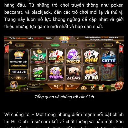
hàng đầu. Từ những trò chơi truyền thống như poker,
baccarat, và blackjack, đến các trò chơi mới lạ và thú vị.
Trang này luôn nỗ lực không ngừng để cập nhật và giới
thiệu những tựa game mới nhất và hấp dẫn nhất.
Tổng quan về chúng tôi Hit Club
Về chúng tôi – Một trong những điểm mạnh nổi bật chính
tại Hit Club là sự cam kết về chất lượng và bảo mật. Sân