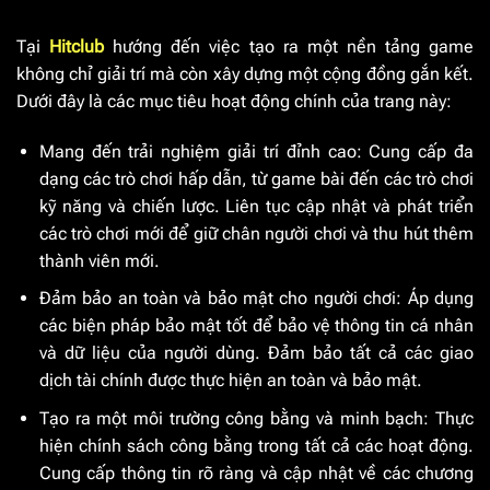
Tại
Hitclub
hướng đến việc tạo ra một nền tảng game
không chỉ giải trí mà còn xây dựng một cộng đồng gắn kết.
Dưới đây là các mục tiêu hoạt động chính của trang này:
Mang đến trải nghiệm giải trí đỉnh cao: Cung cấp đa
dạng các trò chơi hấp dẫn, từ game bài đến các trò chơi
kỹ năng và chiến lược. Liên tục cập nhật và phát triển
các trò chơi mới để giữ chân người chơi và thu hút thêm
thành viên mới.
Đảm bảo an toàn và bảo mật cho người chơi: Áp dụng
các biện pháp bảo mật tốt để bảo vệ thông tin cá nhân
và dữ liệu của người dùng. Đảm bảo tất cả các giao
dịch tài chính được thực hiện an toàn và bảo mật.
Tạo ra một môi trường công bằng và minh bạch: Thực
hiện chính sách công bằng trong tất cả các hoạt động.
Cung cấp thông tin rõ ràng và cập nhật về các chương