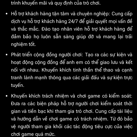
trình khuyến mãi và quy định của trò chơi.
Hỗ trợ khách hàng tận tâm và chuyên nghiệp: Cung cấp
dịch vụ hỗ trợ khách hàng 24/7 để giải quyết mọi vấn đề
và thắc mắc. Đào tạo nhân viên hỗ trợ khách hàng để
đảm bảo họ luôn sẵn sàng giúp đỡ và mang lại trải
nghiệm tốt.
Phát triển cộng đồng người chơi: Tạo ra các sự kiện và
hoạt động cộng đồng để anh em có thể giao lưu và kết
nối với nhau. Khuyến khích tinh thần thể thao và cạnh
tranh lành mạnh thông qua các giải đấu và sự kiện trực
tuyến.
Khuyến khích trách nhiệm và chơi game có kiểm soát:
Đưa ra các biện pháp hỗ trợ người chơi kiểm soát thời
gian và tiền bạc khi tham gia trò chơi. Cung cấp tài liệu
và hướng dẫn về chơi game có trách nhiệm. Từ đó bảo
vệ người tham gia khỏi các tác động tiêu cực của việc
chơi game quá mức.