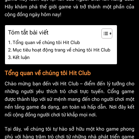
Hãy khám phá thế giới game và trở thành một phần của
cộng đồng ngày hôm nay!
Tóm tắt bài viết
Tổng quan về chúng tôi Hit Club
Mục tiêu hoạt động trang về chúng tôi Hit Club
Kết luận
Tổng quan về chúng tôi Hit Club
Chào mừng bạn đến với Hit Club – điểm đến lý tưởng cho
những người yêu thích trò chơi trực tuyến. Cổng game
được thành lập với sứ mệnh mang đến cho người chơi một
nền tảng game đa dạng, an toàn và hấp dẫn. Nơi đây kết
nối cộng đồng người chơi từ khắp mọi nơi.
Tại đây, về chúng tôi tự hào sở hữu một kho game phong
phú với hàng trăm trò chơi từ những nhà phát triển game