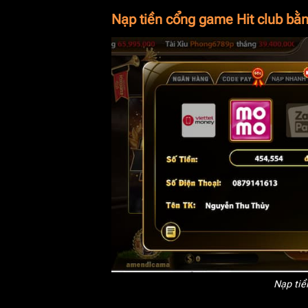
Nạp tiền cổng game Hit club bằng
Nạp tiề