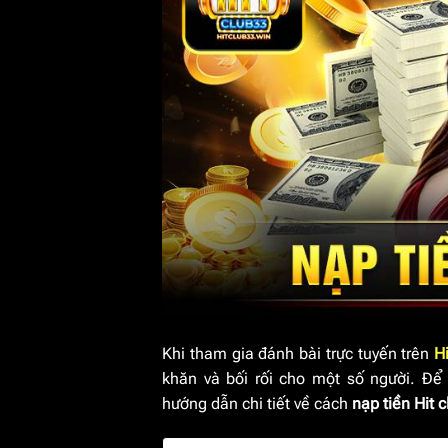
Khi tham gia đánh bài trực tuyến trên
H
khăn và bối rối cho một số người. Để
hướng dẫn chi tiết về cách
nạp tiền Hit 