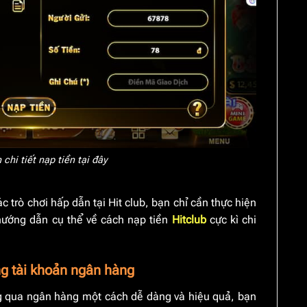
chi tiết nạp tiền tại đây
c trò chơi hấp dẫn tại Hit club, bạn chỉ cần thực hiện
 hướng dẫn cụ thể về cách
nạp tiền
Hitclub
cực kì chi
ng tài khoản ngân hàng
ng qua ngân hàng một cách dễ dàng và hiệu quả, bạn