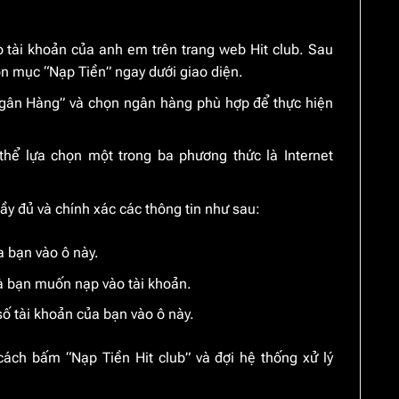
o tài khoản của anh em trên trang web Hit club. Sau
ọn mục “Nạp Tiền” ngay dưới giao diện.
“Ngân Hàng” và chọn ngân hàng phù hợp để thực hiện
thể lựa chọn một trong ba phương thức là Internet
ầy đủ và chính xác các thông tin như sau:
a bạn vào ô này.
mà bạn muốn nạp vào tài khoản.
ố tài khoản của bạn vào ô này.
 cách bấm “
Nạp Tiền Hit club
” và đợi hệ thống xử lý