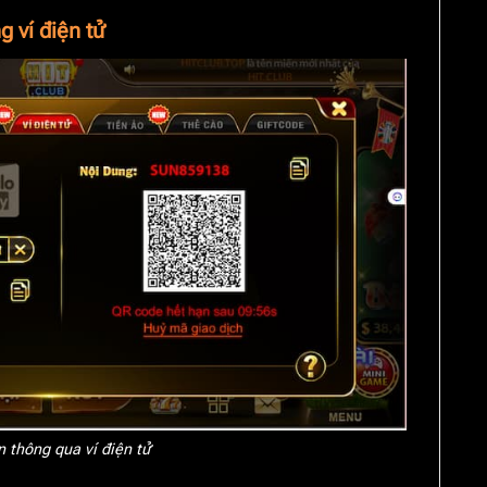
 ví điện tử
n thông qua ví điện tử