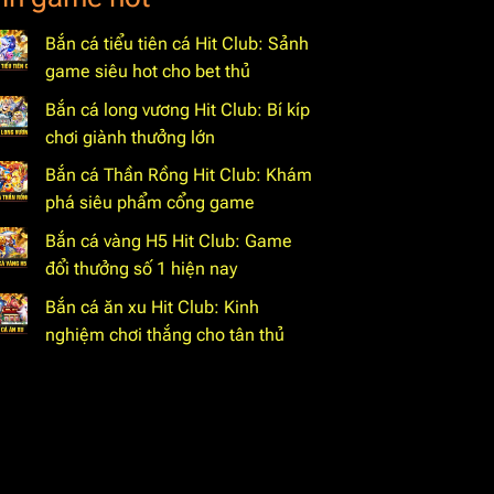
Bắn cá tiểu tiên cá Hit Club: Sảnh
game siêu hot cho bet thủ
Bắn cá long vương Hit Club: Bí kíp
chơi giành thưởng lớn
Bắn cá Thần Rồng Hit Club: Khám
phá siêu phẩm cổng game
Bắn cá vàng H5 Hit Club: Game
đổi thưởng số 1 hiện nay
Bắn cá ăn xu Hit Club: Kinh
nghiệm chơi thắng cho tân thủ