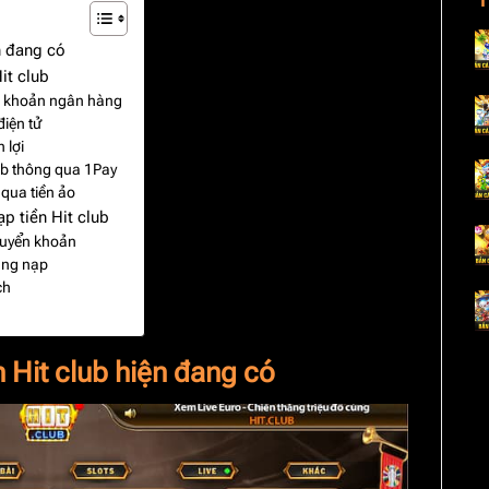
ện đang có
it club
ài khoản ngân hàng
điện tử
 lợi
ub thông qua 1Pay
qua tiền ảo
ạp tiền Hit club
huyển khoản
ang nạp
ch
 Hit club hiện đang có