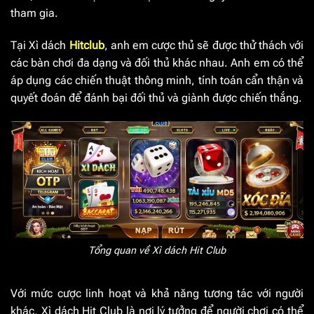
tham gia.
Tại Xì dách
Hitclub
, anh em cược thủ sẽ được thử thách với
các bàn chơi đa dạng và đối thủ khác nhau. Anh em có thể
áp dụng các chiến thuật thông minh, tính toán cẩn thận và
quyết đoán để đánh bại đối thủ và giành được chiến thắng.
Tổng quan về Xì dách Hit Club
Với mức cược linh hoạt và khả năng tương tác với người
khác, Xì dách Hit Club là nơi lý tưởng để người chơi có thể