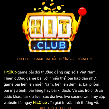
HIT.CLUB - GAME BÀI ĐỔI THƯỞNG SIÊU GIẢI TRÍ
HitClub
game bài đổi thưởng đẳng cấp số 1 Việt Nam.
Thiên đường game bài với nhiều thể loại hấp dẫn như:
game bài tiến lên miền Nam, tiến lên đếm lá, bài phỏm,
bài mậu binh, bài liêng hay bài xì dách. Và các trò chơi cá
cược khác: tài xỉu live, xóc đĩa live, live casino v.v.. Truy cập
website tải ngay
Hit.Club
vừa giải trí vừa rinh thưởng về.
GIỚI THIỆU HIT CLUB