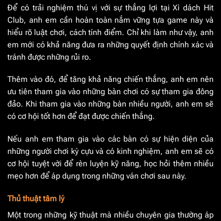
Để có trải nghiệm thú vị với sự thắng lợi tại Xì dách Hit
Club, anh em cần hoàn toàn nắm vững tựa game này và
hiểu rõ luật chơi, cách tính điểm. Chỉ khi làm như vậy, anh
em mới có khả năng đưa ra những quyết định chính xác và
tránh được những rủi ro.
Thêm vào đó, để tăng khả năng chiến thắng, anh em nên
ưu tiên tham gia vào những bàn chơi có sự tham gia đông
đảo. Khi tham gia vào những bàn nhiều người, anh em sẽ
có cơ hội tốt hơn để đạt được chiến thắng.
Nếu anh em tham gia vào các bàn có sự hiện diện của
những người chơi kỳ cựu và có kinh nghiệm, anh em sẽ có
cơ hội tuyệt vời để rèn luyện kỹ năng, học hỏi thêm nhiều
mẹo hơn để áp dụng trong những ván chơi sau này.
Thủ thuật tâm lý
Một trong những kỹ thuật mà nhiều chuyên gia thường áp