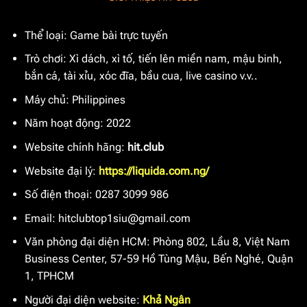
Thể loại: Game bài trực tuyến
Trò chơi: Xì dách, xì tố, tiến lên miền nam, mậu binh,
bắn cá, tài xỉu, xóc đĩa, bầu cua, live casino v.v..
Máy chủ: Philippines
Năm hoạt động: 2022
Website chính hãng:
hit.club
Website đại lý:
https://liquida.com.ng/
Số điện thoại:
0287 3099 986
Email:
hitclubtop1siu@gmail.com
Văn phòng đại diện HCM:
Phòng 802, Lầu 8, Việt Nam
Business Center, 57-59 Hồ Tùng Mậu, Bến Nghé, Quận
1, TPHCM
Người đại diện website:
Khả Ngân