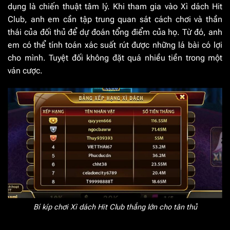
dụng là chiến thuật tâm lý. Khi tham gia vào Xì dách Hit
Club, anh em cần tập trung quan sát cách chơi và thần
thái của đối thủ để dự đoán tổng điểm của họ. Từ đó, anh
em có thể tính toán xác suất rút được những lá bài có lợi
cho mình. Tuyệt đối không đặt quá nhiều tiền trong một
ván cược.
Bí kíp chơi Xì dách Hit Club thắng lớn cho tân thủ