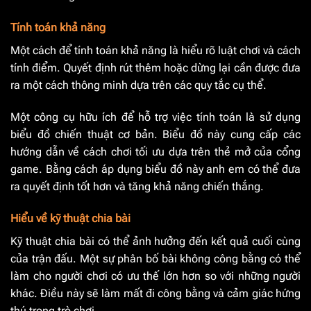
Tính toán khả năng
Một cách để tính toán khả năng là hiểu rõ luật chơi và cách
tính điểm. Quyết định rút thêm hoặc dừng lại cần được đưa
ra một cách thông minh dựa trên các quy tắc cụ thể.
Một công cụ hữu ích để hỗ trợ việc tính toán là sử dụng
biểu đồ chiến thuật cơ bản. Biểu đồ này cung cấp các
hướng dẫn về cách chơi tối ưu dựa trên thẻ mở của cổng
game. Bằng cách áp dụng biểu đồ này anh em có thể đưa
ra quyết định tốt hơn và tăng khả năng chiến thắng.
Hiểu về kỹ thuật chia bài
Kỹ thuật chia bài có thể ảnh hưởng đến kết quả cuối cùng
của trận đấu. Một sự phân bố bài không công bằng có thể
làm cho người chơi có ưu thế lớn hơn so với những người
khác. Điều này sẽ làm mất đi công bằng và cảm giác hứng
thú trong trò chơi.