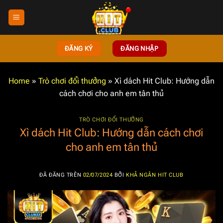
Chuyển
đến
nội
dung
ĐĂNG KÝ
ĐĂNG NHẬP
Home
»
Trò chơi đổi thưởng
»
Xì dách Hit Club: Hướng dẫn
cách chơi cho anh em tân thủ
TRÒ CHƠI ĐỔI THƯỞNG
Xì dách Hit Club: Hướng dẫn cách chơi
cho anh em tân thủ
ĐÃ ĐĂNG TRÊN
02/07/2024
BỞI
KHẢ NGÂN HIT CLUB