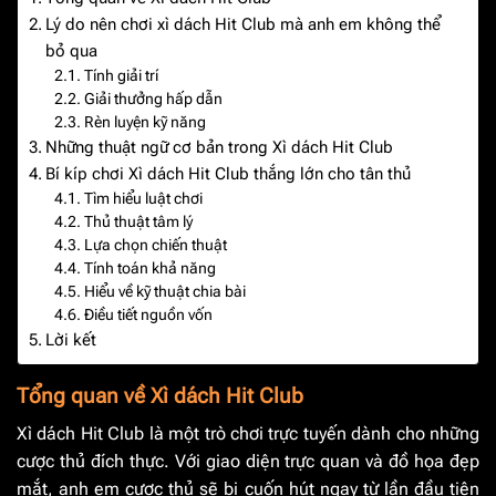
Lý do nên chơi xì dách Hit Club mà anh em không thể
bỏ qua
Tính giải trí
Giải thưởng hấp dẫn
Rèn luyện kỹ năng
Những thuật ngữ cơ bản trong Xì dách Hit Club
Bí kíp chơi Xì dách Hit Club thắng lớn cho tân thủ
Tìm hiểu luật chơi
Thủ thuật tâm lý
Lựa chọn chiến thuật
Tính toán khả năng
Hiểu về kỹ thuật chia bài
Điều tiết nguồn vốn
Lời kết
Tổng quan về Xì dách Hit Club
Xì dách Hit Club
là một trò chơi trực tuyến dành cho những
cược thủ đích thực. Với giao diện trực quan và đồ họa đẹp
mắt, anh em cược thủ sẽ bị cuốn hút ngay từ lần đầu tiên