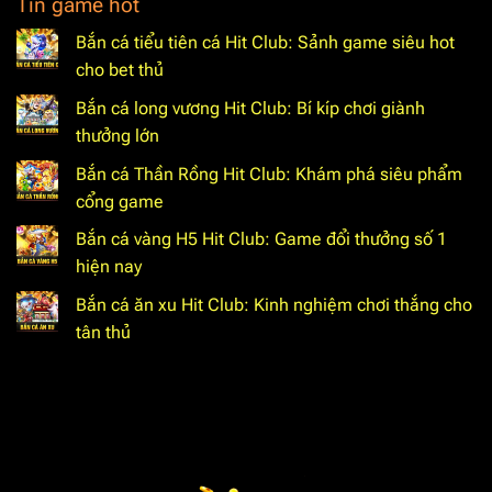
Tin game hot
Bắn cá tiểu tiên cá Hit Club: Sảnh game siêu hot
cho bet thủ
Bắn cá long vương Hit Club: Bí kíp chơi giành
thưởng lớn
Bắn cá Thần Rồng Hit Club: Khám phá siêu phẩm
cổng game
Bắn cá vàng H5 Hit Club: Game đổi thưởng số 1
hiện nay
Bắn cá ăn xu Hit Club: Kinh nghiệm chơi thắng cho
tân thủ