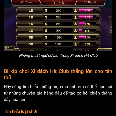
Những thuật ngữ cơ bản trong Xì dách Hit Club
Bí kíp chơi Xì dách Hit Club thắng lớn cho tân
thủ
Hãy cùng tìm hiểu những mẹo mà anh em có thể học hỏi
từ những chuyên gia hàng đầu để tạo cơ hội chiến thắng
đầy hứa hẹn:
Tìm hiểu luật chơi