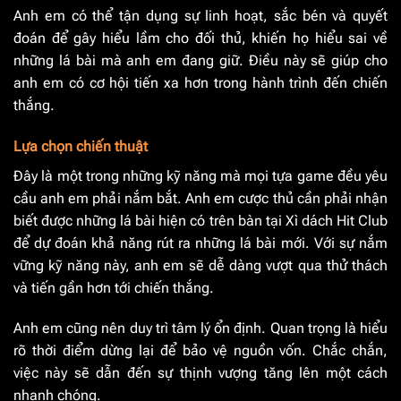
Anh em có thể tận dụng sự linh hoạt, sắc bén và quyết
đoán để gây hiểu lầm cho đối thủ, khiến họ hiểu sai về
những lá bài mà anh em đang giữ. Điều này sẽ giúp cho
anh em có cơ hội tiến xa hơn trong hành trình đến chiến
thắng.
Lựa chọn chiến thuật
Đây là một trong những kỹ năng mà mọi tựa game đều yêu
cầu anh em phải nắm bắt. Anh em cược thủ cần phải nhận
biết được những lá bài hiện có trên bàn tại Xì dách Hit Club
để dự đoán khả năng rút ra những lá bài mới. Với sự nắm
vững kỹ năng này, anh em sẽ dễ dàng vượt qua thử thách
và tiến gần hơn tới chiến thắng.
Anh em cũng nên duy trì tâm lý ổn định. Quan trọng là hiểu
rõ thời điểm dừng lại để bảo vệ nguồn vốn. Chắc chắn,
việc này sẽ dẫn đến sự thịnh vượng tăng lên một cách
nhanh chóng.