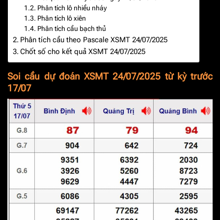
Phân tích lô nhiều nháy
Phân tích lô xiên
Phân tích cầu bạch thủ
Phân tích cầu theo Pascale XSMT 24/07/2025
Chốt số cho kết quả XSMT 24/07/2025
Soi cầu dự đoán XSMT 24/07/2025 từ kỳ trước
17/07