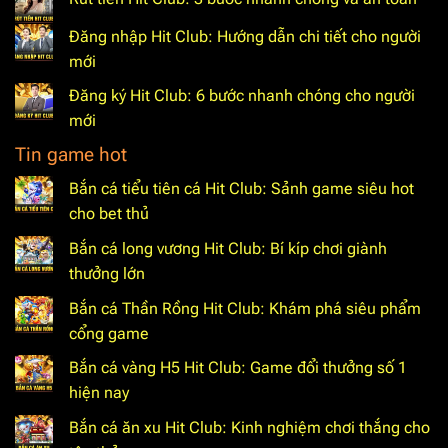
Đăng nhập Hit Club: Hướng dẫn chi tiết cho người
mới
Đăng ký Hit Club: 6 bước nhanh chóng cho người
mới
Tin game hot
Bắn cá tiểu tiên cá Hit Club: Sảnh game siêu hot
cho bet thủ
Bắn cá long vương Hit Club: Bí kíp chơi giành
thưởng lớn
Bắn cá Thần Rồng Hit Club: Khám phá siêu phẩm
cổng game
Bắn cá vàng H5 Hit Club: Game đổi thưởng số 1
hiện nay
Bắn cá ăn xu Hit Club: Kinh nghiệm chơi thắng cho