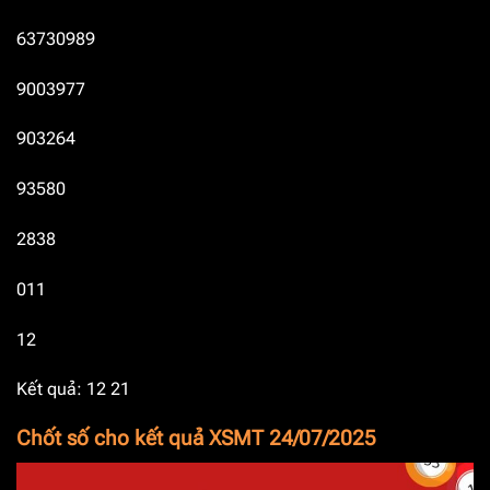
63730989
9003977
903264
93580
2838
011
12
Kết quả: 12 21
Chốt số cho kết quả XSMT 24/07/2025