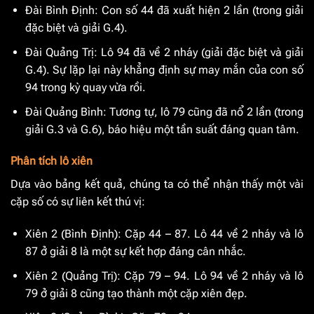
Đài Bình Định: Con số 44 đã xuất hiện 2 lần (trong giải
đặc biệt và giải G.4).
Đài Quảng Trị: Lô 94 đã về 2 nháy (giải đặc biệt và giải
G.4). Sự lặp lại này khẳng định sự may mắn của con số
94 trong kỳ quay vừa rồi.
Đài Quảng Bình: Tương tự, lô 79 cũng đã nổ 2 lần (trong
giải G.3 và G.6), báo hiệu một tần suất đáng quan tâm.
Phân tích lô xiên
Dựa vào bảng kết quả, chúng ta có thể nhận thấy một vài
cặp số có sự liên kết thú vị:
Xiên 2 (Bình Định): Cặp 44 – 87. Lô 44 về 2 nháy và lô
87 ở giải 8 là một sự kết hợp đáng cân nhắc.
Xiên 2 (Quảng Trị): Cặp 79 – 94. Lô 94 về 2 nháy và lô
79 ở giải 8 cũng tạo thành một cặp xiên đẹp.