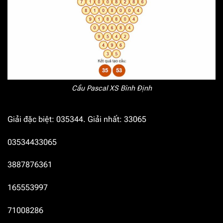
Cầu Pascal XS Bình Định
Giải đặc biệt: 035344. Giải nhất: 33065
03534433065
3887876361
165553997
71008286