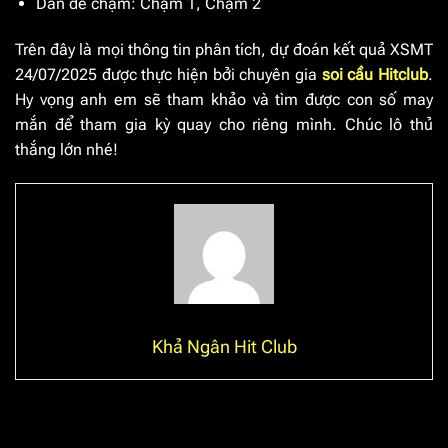
Dàn đề chạm: Chạm 1, Chạm 2
Trên đây là mọi thông tin phân tích, dự đoán kết quả XSMT
24/07/2025 được thực hiện bởi chuyên gia
soi cầu Hitclub
.
Hy vọng anh em sẽ tham khảo và tìm được con số may
mắn để tham gia kỳ quay cho riêng mình. Chúc lô thủ
thắng lớn nhé!
Khả Ngân Hit Club