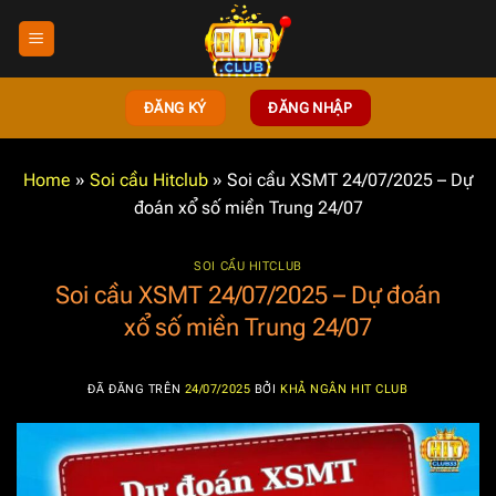
Chuyển
đến
nội
dung
ĐĂNG KÝ
ĐĂNG NHẬP
Home
»
Soi cầu Hitclub
»
Soi cầu XSMT 24/07/2025 – Dự
đoán xổ số miền Trung 24/07
SOI CẦU HITCLUB
Soi cầu XSMT 24/07/2025 – Dự đoán
xổ số miền Trung 24/07
ĐÃ ĐĂNG TRÊN
24/07/2025
BỞI
KHẢ NGÂN HIT CLUB