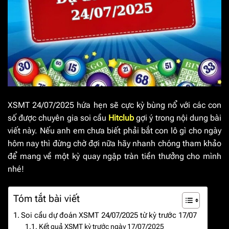
XSMT 24/07/2025 hứa hẹn sẽ cực kỳ bùng nổ với các con
số được chuyên gia soi cầu
Hitclub
gợi ý trong nội dung bài
viết này. Nếu anh em chưa biết phải bắt con lô gì cho ngày
hôm nay thì đừng chờ đợi nữa hãy nhanh chóng tham khảo
để mang về một kỳ quay ngập tràn tiền thưởng cho mình
nhé!
Tóm tắt bài viết
Soi cầu dự đoán XSMT 24/07/2025 từ kỳ trước 17/07
Kết quả XSMT kỳ trước ngày 17/07/2025