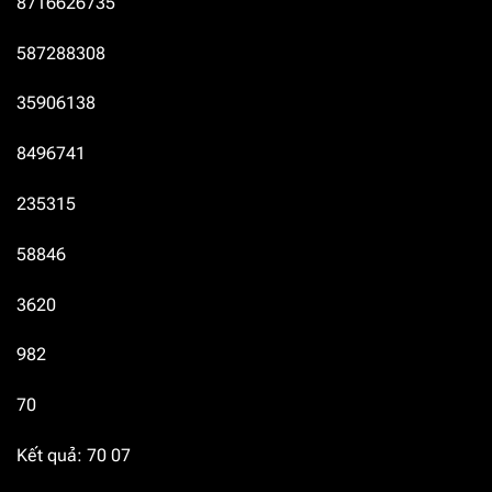
8716626735
587288308
35906138
8496741
235315
58846
3620
982
70
Kết quả: 70 07