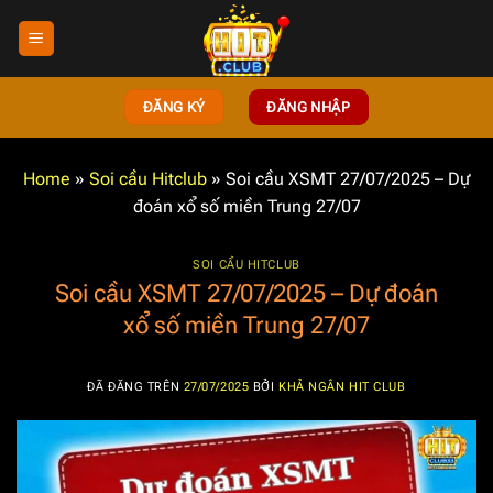
Chuyển
đến
nội
dung
ĐĂNG KÝ
ĐĂNG NHẬP
Home
»
Soi cầu Hitclub
»
Soi cầu XSMT 27/07/2025 – Dự
đoán xổ số miền Trung 27/07
SOI CẦU HITCLUB
Soi cầu XSMT 27/07/2025 – Dự đoán
xổ số miền Trung 27/07
ĐÃ ĐĂNG TRÊN
27/07/2025
BỞI
KHẢ NGÂN HIT CLUB