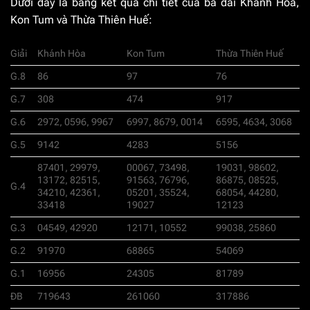
Dưới đây là bảng kết quả chi tiết của ba đài Khánh Hòa,
Kon Tum và Thừa Thiên Huế:
Giải
Khánh Hòa
Kon Tum
Thừa Thiên Huế
G.8
86
97
76
G.7
308
474
917
G.6
2972, 0596, 9967
6997, 8679, 0014
6595, 4634, 3068
G.5
9142
4283
5156
87401, 29979,
00067, 73498,
19031, 98602,
13172, 82515,
91563, 76796,
86875, 08525,
G.4
34210, 42361,
05201, 35524,
68054, 44280,
33418
19027
12123
G.3
04549, 42920
12171, 10552
99038, 25860
G.2
91970
68865
54069
G.1
16956
24305
81789
ĐB
719643
261060
317886