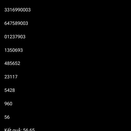
3316990003
647589003
01237903
1350693
485652
23117
5428
960
56
Kết quả: 56 65