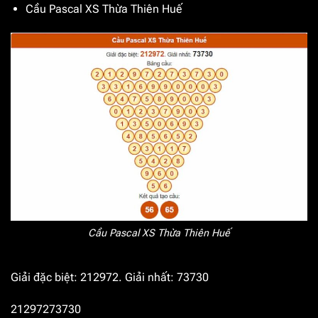
Cầu Pascal XS Thừa Thiên Huế
Cầu Pascal XS Thừa Thiên Huế
Giải đặc biệt: 212972. Giải nhất: 73730
21297273730