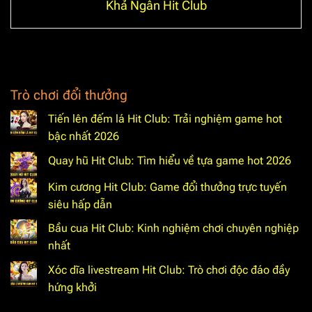
Khả Ngân Hit Club
Trò chơi đổi thưởng
Tiến lên đếm lá Hit Club: Trải nghiệm game hot
bậc nhất 2026
Quay hũ Hit Club: Tìm hiểu về tựa game hot 2026
Kim cương Hit Club: Game đổi thưởng trực tuyến
siêu hấp dẫn
Bầu cua Hit Club: Kinh nghiệm chơi chuyên nghiệp
nhất
Xóc dĩa livestream Hit Club: Trò chơi độc đáo đầy
hứng khởi