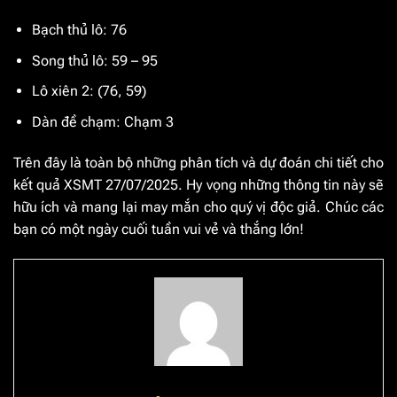
Bạch thủ lô: 76
Song thủ lô: 59 – 95
Lô xiên 2: (76, 59)
Dàn đề chạm: Chạm 3
Trên đây là toàn bộ những phân tích và dự đoán chi tiết cho
kết quả XSMT 27/07/2025. Hy vọng những thông tin này sẽ
hữu ích và mang lại may mắn cho quý vị độc giả. Chúc các
bạn có một ngày cuối tuần vui vẻ và thắng lớn!