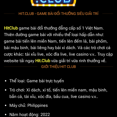
HIT.CLUB - GAME BÀI ĐỔI THƯỞNG SIÊU GIẢI TRÍ
HitClub
game bài đổi thưởng đẳng cấp số 1 Việt Nam.
Thiên đường game bài với nhiều thể loại hấp dẫn như:
game bài tiến lên miền Nam, tiến lên đếm lá, bài phỏm,
bài mậu binh, bài liêng hay bài xì dách. Và các trò chơi cá
cược khác: tài xỉu live, xóc đĩa live, live casino v.v.. Truy cập
website tải ngay
Hit.Club
vừa giải trí vừa rinh thưởng về.
GIỚI THIỆU HIT CLUB
Thể loại: Game bài trực tuyến
Trò chơi: Xì dách, xì tố, tiến lên miền nam, mậu binh,
bắn cá, tài xỉu, xóc đĩa, bầu cua, live casino v.v..
Máy chủ: Philippines
Năm hoạt động: 2022