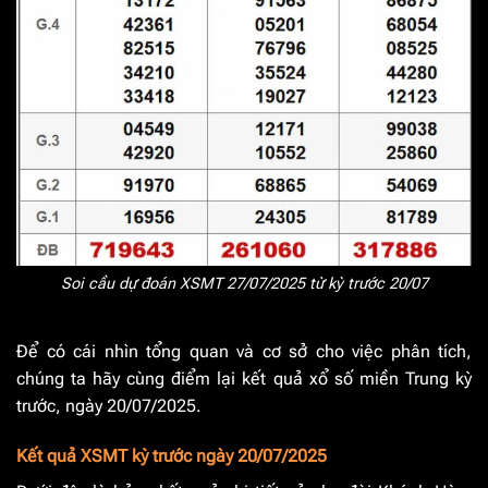
Soi cầu dự đoán XSMT 27/07/2025 từ kỳ trước 20/07
Để có cái nhìn tổng quan và cơ sở cho việc phân tích,
chúng ta hãy cùng điểm lại kết quả xổ số miền Trung kỳ
trước, ngày 20/07/2025.
Kết quả XSMT kỳ trước ngày 20/07/2025