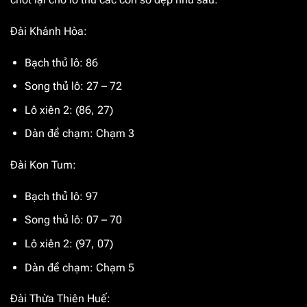
Đài Khánh Hòa:
Bạch thủ lô: 86
Song thủ lô: 27 – 72
Lô xiên 2: (86, 27)
Dàn đề chạm: Chạm 3
Đài Kon Tum:
Bạch thủ lô: 97
Song thủ lô: 07 – 70
Lô xiên 2: (97, 07)
Dàn đề chạm: Chạm 5
Đài Thừa Thiên Huế: