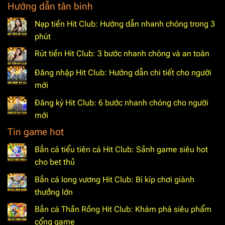
Hướng dẫn tân binh
Nạp tiền Hit Club: Hướng dẫn nhanh chóng trong 3
phút
Rút tiền Hit Club: 3 bước nhanh chóng và an toàn
Đăng nhập Hit Club: Hướng dẫn chi tiết cho người
mới
Đăng ký Hit Club: 6 bước nhanh chóng cho người
mới
Tin game hot
Bắn cá tiểu tiên cá Hit Club: Sảnh game siêu hot
cho bet thủ
Bắn cá long vương Hit Club: Bí kíp chơi giành
thưởng lớn
Bắn cá Thần Rồng Hit Club: Khám phá siêu phẩm
cổng game