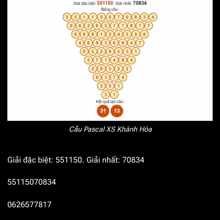
Cầu Pascal XS Khánh Hòa
Giải đặc biệt: 551150. Giải nhất: 70834
55115070834
0626577817