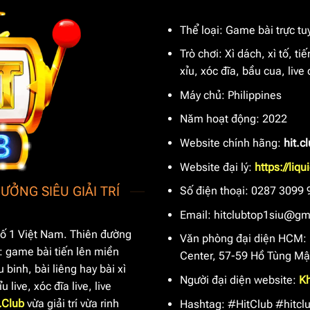
Thể loại: Game bài trực tu
Trò chơi: Xì dách, xì tố, t
xỉu, xóc đĩa, bầu cua, live 
Máy chủ: Philippines
Năm hoạt động: 2022
Website chính hãng:
hit.c
Website đại lý:
https://liq
ƯỞNG SIÊU GIẢI TRÍ
Số điện thoại:
0287 3099 
Email:
hitclubtop1siu@gm
ố 1 Việt Nam. Thiên đường
Văn phòng đại diện HCM:
: game bài tiến lên miền
Center, 57-59 Hồ Tùng M
binh, bài liêng hay bài xì
Người đại diện website:
K
 live, xóc đĩa live, live
.Club
vừa giải trí vừa rinh
Hashtag:
#HitClub #hitcl