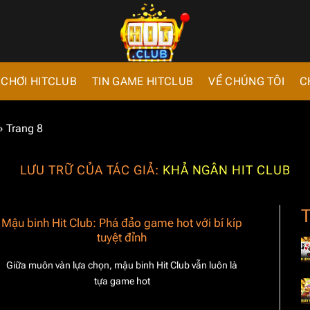
 CHƠI HITCLUB
TIN GAME HITCLUB
VỀ CHÚNG TÔI
C
»
Trang 8
LƯU TRỮ CỦA TÁC GIẢ:
KHẢ NGÂN HIT CLUB
T
Mậu binh Hit Club: Phá đảo game hot với bí kíp
tuyệt đỉnh
Giữa muôn vàn lựa chọn, mậu binh Hit Club vẫn luôn là
tựa game hot