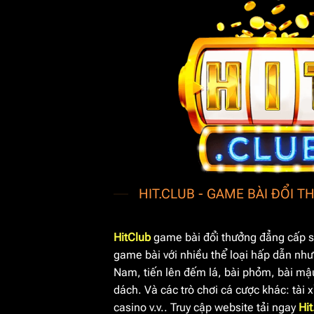
HIT.CLUB - GAME BÀI ĐỔI TH
HitClub
game bài đổi thưởng đẳng cấp s
game bài với nhiều thể loại hấp dẫn như
Nam, tiến lên đếm lá, bài phỏm, bài mậu 
dách. Và các trò chơi cá cược khác: tài xỉu
casino v.v.. Truy cập website tải ngay
Hit