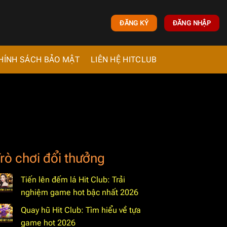
ĐĂNG KÝ
ĐĂNG NHẬP
HÍNH SÁCH BẢO MẬT
LIÊN HỆ HITCLUB
rò chơi đổi thưởng
Tiến lên đếm lá Hit Club: Trải
nghiệm game hot bậc nhất 2026
Quay hũ Hit Club: Tìm hiểu về tựa
game hot 2026