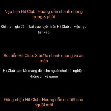
Nạp tiền Hit Club: Hướng dẫn nhanh chóng
trong 3 phút
Khi tham gia đánh bài trực tuyến trên Hit Club thì việc nạp
tiền vào
Rút tiền Hit Club: 3 bước nhanh chóng và an
toàn
Hit Club cam kết mang đến cho người chơi trải nghiệm
không chỉ về game
Đăng nhập Hit Club: Hướng dẫn chi tiết cho
người mới