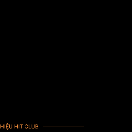
THIỆU HIT CLUB