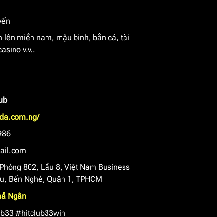
yến
iến lên miền nam, mậu binh, bắn cá, tài
casino v.v..
lub
uida.com.ng/
986
ail.com
Phòng 802, Lầu 8, Việt Nam Business
ậu, Bến Nghé, Quận 1, TPHCM
hả Ngân
ub33 #hitclub33win