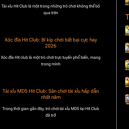
Tài xỉu Hit Club là một trong những trò chơi không thể bỏ
qua trên
T
Xóc đĩa Hit Club: Bí kíp chơi bất bại cực hay
2026
Xóc đĩa Hit club là một trò chơi trực tuyến phổ biến, mang
trong mình
Tài xỉu MD5 Hit Club: Sân chơi tài xỉu hấp dẫn
nhất năm
Trong thời gian gần đây, trò chơi tài xỉu MD5 tại Hit Club
đã trở