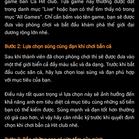
game bắn Cá Hit club. Tựa game này thường được đặt
trong danh mục “Live” hoặc bạn có thể tìm thấy nó trong
mục “All Games”. Chỉ cần bấm vào tên game, bạn sẽ được
đưa vào phòng chơi và bắt đầu khám phá thế giới đại
dương rộng lớn nhé.
Bước 2: Lựa chọn súng cùng đạn khi chơi bắn cá
Sau khi thành viên đã chọn phòng chơi thì sẽ được đưa vào
một thế giới biển cả đầy màu sắc và đa dạng. Trước khi bắt
đầu cuộc săn cá, hãy lựa chọn loại súng và đạn phù hợp
với mục tiêu của bạn.
Điều này rất quan trọng vì lựa chọn này sẽ ảnh hưởng đến
khả năng anh em tiêu diệt cá mục tiêu cùng những số tiền
bạn có thể kiếm được. Súng mạnh và đạn tốt hơn thường
có giá cao hơn, vì vậy hãy cân nhắc kỹ trước khi quyết định
chọn khi chơi bắn cá Hit club nhé.