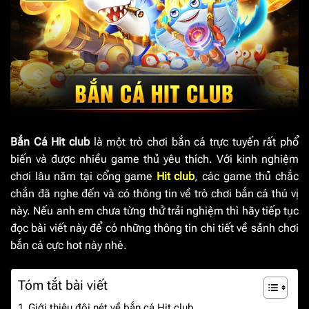
Bắn Cá Hit club
là một trò chơi bắn cá trực tuyến rất phổ
biến và được nhiều game thủ yêu thích. Với kinh nghiệm
chơi lâu năm tại cổng game
Hit club
, các game thủ chắc
chắn đã nghe đến và có thông tin về trò chơi bắn cá thú vị
này. Nếu anh em chưa từng thử trải nghiệm thì hãy tiếp tục
đọc bài viết này để có những thông tin chi tiết về sảnh chơi
bắn cá cực hot này nhé.
Tóm tắt bài viết
Giới thiệu đôi nét về bắn cá Hit club