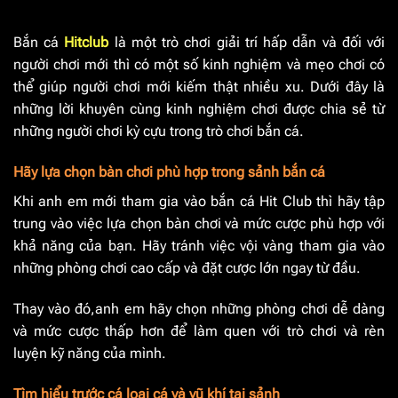
Bắn cá
Hitclub
là một trò chơi giải trí hấp dẫn và đối với
người chơi mới thì có một số kinh nghiệm và mẹo chơi có
thể giúp người chơi mới kiếm thật nhiều xu. Dưới đây là
những lời khuyên cùng kinh nghiệm chơi được chia sẻ từ
những người chơi kỳ cựu trong trò chơi bắn cá.
Hãy lựa chọn bàn chơi phù hợp trong sảnh bắn cá
Khi anh em mới tham gia vào bắn cá Hit Club thì hãy tập
trung vào việc lựa chọn bàn chơi và mức cược phù hợp với
khả năng của bạn. Hãy tránh việc vội vàng tham gia vào
những phòng chơi cao cấp và đặt cược lớn ngay từ đầu.
Thay vào đó,anh em hãy chọn những phòng chơi dễ dàng
và mức cược thấp hơn để làm quen với trò chơi và rèn
luyện kỹ năng của mình.
Tìm hiểu trước cá loại cá và vũ khí tại sảnh