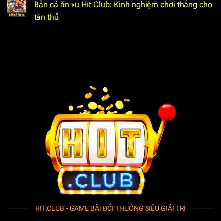
Bắn cá ăn xu Hit Club: Kinh nghiệm chơi thắng cho
tân thủ
HIT.CLUB - GAME BÀI ĐỔI THƯỞNG SIÊU GIẢI TRÍ