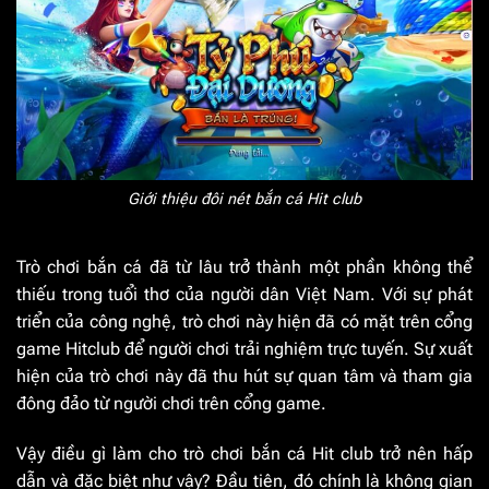
Giới thiệu đôi nét bắn cá Hit club
Trò chơi bắn cá đã từ lâu trở thành một phần không thể
thiếu trong tuổi thơ của người dân Việt Nam. Với sự phát
triển của công nghệ, trò chơi này hiện đã có mặt trên cổng
game Hitclub để người chơi trải nghiệm trực tuyến. Sự xuất
hiện của trò chơi này đã thu hút sự quan tâm và tham gia
đông đảo từ người chơi trên cổng game.
Vậy điều gì làm cho trò chơi bắn cá Hit club trở nên hấp
dẫn và đặc biệt như vậy? Đầu tiên, đó chính là không gian