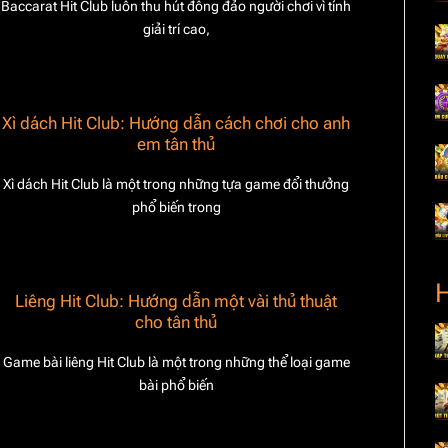
Baccarat Hit Club luôn thu hút đông đảo người chơi vì tính
giải trí cao,
Xì dách Hit Club: Hướng dẫn cách chơi cho anh
em tân thủ
Xì dách Hit Club là một trong những tựa game đổi thưởng
phổ biến trong
H
Liêng Hit Club: Hướng dẫn một vài thủ thuật
cho tân thủ
Game bài liêng Hit Club là một trong những thể loại game
bài phổ biến