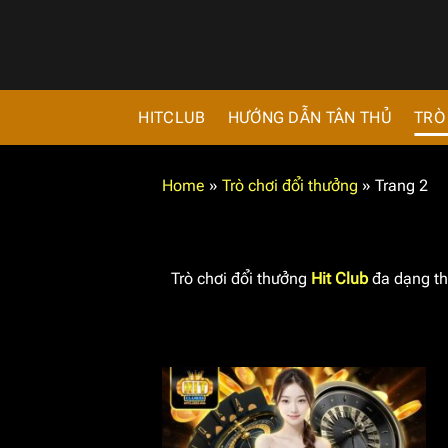
Chuyển
đến
nội
dung
HITCLUB
HƯỚNG DẪN TÂN THỦ
TRÒ
Home
»
Trò chơi đổi thưởng
»
Trang 2
Trò chơi đổi thưởng
Hit Club
đa dạng thể