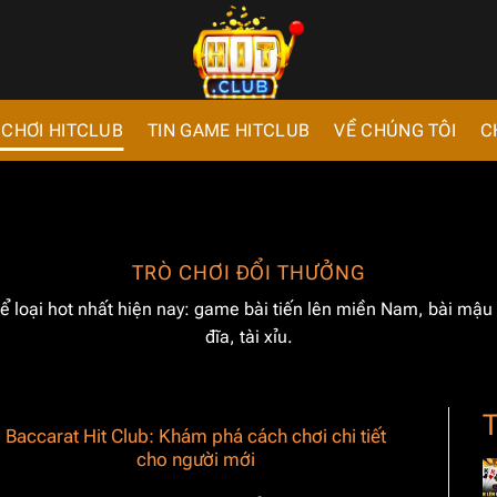
 CHƠI HITCLUB
TIN GAME HITCLUB
VỀ CHÚNG TÔI
C
TRÒ CHƠI ĐỔI THƯỞNG
 loại hot nhất hiện nay: game bài tiến lên miền Nam, bài mậu 
đĩa, tài xỉu.
T
Baccarat Hit Club: Khám phá cách chơi chi tiết
cho người mới