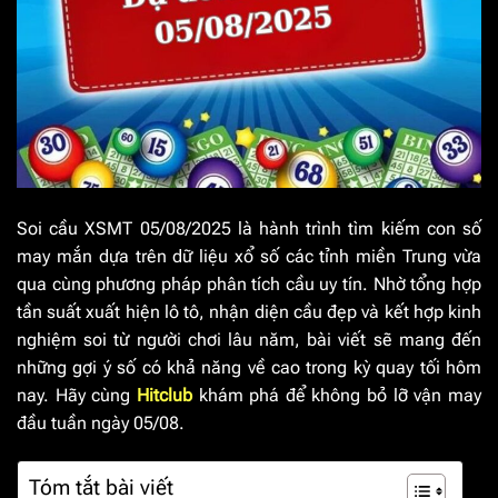
Soi cầu XSMT 05/08/2025 là hành trình tìm kiếm con số
may mắn dựa trên dữ liệu xổ số các tỉnh miền Trung vừa
qua cùng phương pháp phân tích cầu uy tín. Nhờ tổng hợp
tần suất xuất hiện lô tô, nhận diện cầu đẹp và kết hợp kinh
nghiệm soi từ người chơi lâu năm, bài viết sẽ mang đến
những gợi ý số có khả năng về cao trong kỳ quay tối hôm
nay. Hãy cùng
Hitclub
khám phá để không bỏ lỡ vận may
đầu tuần ngày 05/08.
Tóm tắt bài viết