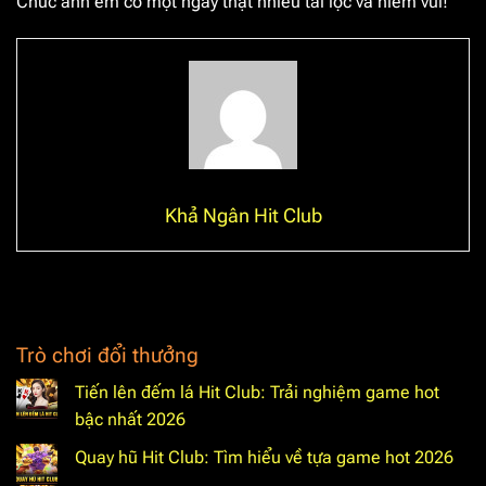
Chúc anh em có một ngày thật nhiều tài lộc và niềm vui!
Khả Ngân Hit Club
Trò chơi đổi thưởng
Tiến lên đếm lá Hit Club: Trải nghiệm game hot
bậc nhất 2026
Quay hũ Hit Club: Tìm hiểu về tựa game hot 2026