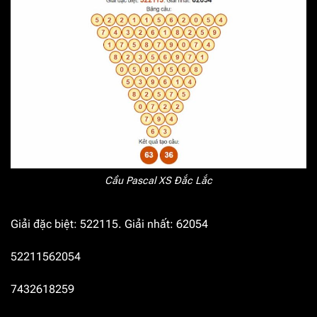
Cầu Pascal XS Đắc Lắc
Giải đặc biệt: 522115. Giải nhất: 62054
52211562054
7432618259