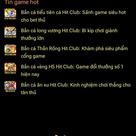
Tin game hot
Bắn cá tiểu tiên cá Hit Club: Sảnh game siêu hot
cho bet thủ
Bắn cá long vương Hit Club: Bí kíp chơi giành
thưởng lớn
Bắn cá Thần Rồng Hit Club: Khám phá siêu phẩm
cổng game
Bắn cá vàng H5 Hit Club: Game đổi thưởng số 1
hiện nay
Bắn cá ăn xu Hit Club: Kinh nghiệm chơi thắng cho
tân thủ