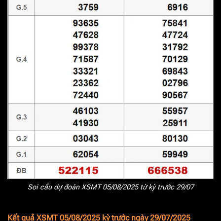
Soi cầu dự đoán XSMT 05/08/2025 từ kỳ trước 29/07
Kết quả XSMT 05/08/2025 kỳ trước ngày 29/07/2025