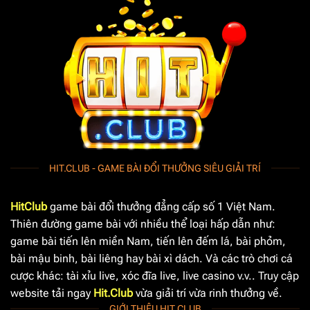
HIT.CLUB - GAME BÀI ĐỔI THƯỞNG SIÊU GIẢI TRÍ
HitClub
game bài đổi thưởng đẳng cấp số 1 Việt Nam.
Thiên đường game bài với nhiều thể loại hấp dẫn như:
game bài tiến lên miền Nam, tiến lên đếm lá, bài phỏm,
bài mậu binh, bài liêng hay bài xì dách. Và các trò chơi cá
cược khác: tài xỉu live, xóc đĩa live, live casino v.v.. Truy cập
website tải ngay
Hit.Club
vừa giải trí vừa rinh thưởng về.
GIỚI THIỆU HIT CLUB