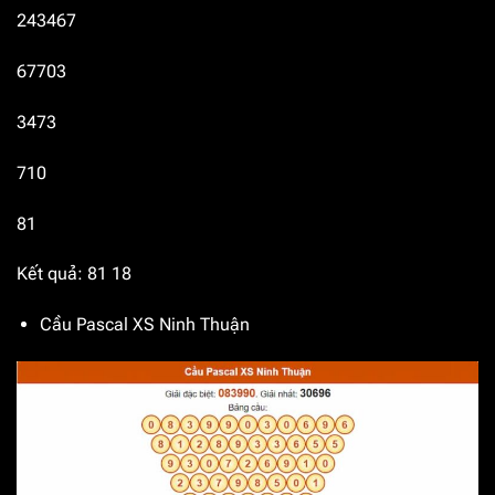
243467
67703
3473
710
81
Kết quả: 81 18
Cầu Pascal XS Ninh Thuận