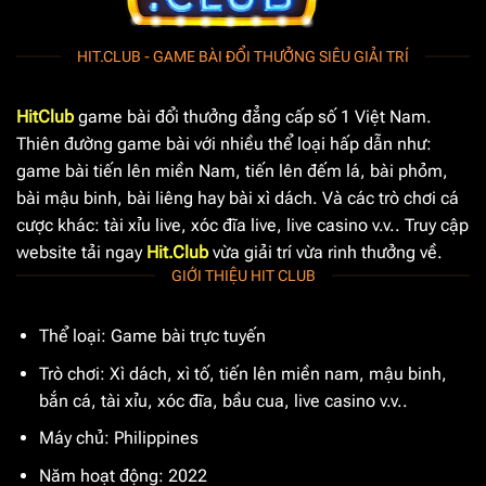
HIT.CLUB - GAME BÀI ĐỔI THƯỞNG SIÊU GIẢI TRÍ
HitClub
game bài đổi thưởng đẳng cấp số 1 Việt Nam.
Thiên đường game bài với nhiều thể loại hấp dẫn như:
game bài tiến lên miền Nam, tiến lên đếm lá, bài phỏm,
bài mậu binh, bài liêng hay bài xì dách. Và các trò chơi cá
cược khác: tài xỉu live, xóc đĩa live, live casino v.v.. Truy cập
website tải ngay
Hit.Club
vừa giải trí vừa rinh thưởng về.
GIỚI THIỆU HIT CLUB
Thể loại: Game bài trực tuyến
Trò chơi: Xì dách, xì tố, tiến lên miền nam, mậu binh,
bắn cá, tài xỉu, xóc đĩa, bầu cua, live casino v.v..
Máy chủ: Philippines
Năm hoạt động: 2022