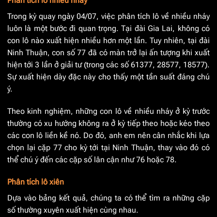
Phân tích lô nhiều nháy
Trong kỳ quay ngày 04/07, việc phân tích lô về nhiều nháy
luôn là một bước đi quan trọng. Tại đài Gia Lai, không có
con lô nào xuất hiện nhiều hơn một lần. Tuy nhiên, tại đài
Ninh Thuận, con số 77 đã có màn trở lại ấn tượng khi xuất
hiện tới 3 lần ở giải tư (trong các số 61377, 28577, 18577).
Sự xuất hiện dày đặc này cho thấy một tần suất đáng chú
ý.
Theo kinh nghiệm, những con lô về nhiều nháy ở kỳ trước
thường có xu hướng không ra ở kỳ tiếp theo hoặc kéo theo
các con lô liền kề nó. Do đó, anh em nên cân nhắc khi lựa
chọn lại cặp 77 cho kỳ tới tại Ninh Thuận, thay vào đó có
thể chú ý đến các cặp số lân cận như 76 hoặc 78.
Phân tích lô xiên
Dựa vào bảng kết quả, chúng ta có thể tìm ra những cặp
số thường xuyên xuất hiện cùng nhau.