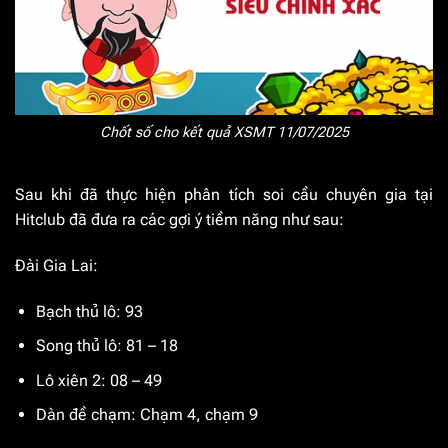
Chốt số cho kết quả XSMT 11/07/2025
Sau khi đã thực hiện phân tích soi cầu chuyên gia tại
Hitclub đã đưa ra các gợi ý tiềm năng như sau:
Đài Gia Lai:
Bạch thủ lô: 93
Song thủ lô: 81 – 18
Lô xiên 2: 08 – 49
Dàn đề chạm: Chạm 4, chạm 9