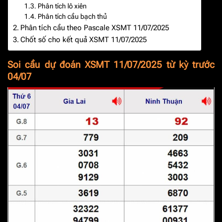
Phân tích lô xiên
Phân tích cầu bạch thủ
Phân tích cầu theo Pascale XSMT 11/07/2025
Chốt số cho kết quả XSMT 11/07/2025
Soi cầu dự đoán XSMT 11/07/2025 từ kỳ trước
04/07