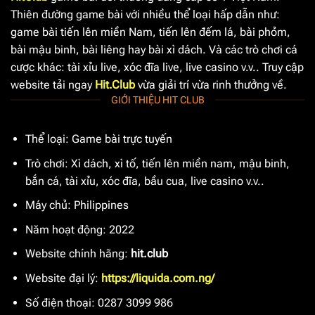
Thiên đường game bài với nhiều thể loại hấp dẫn như:
game bài tiến lên miền Nam, tiến lên đếm lá, bài phỏm,
bài mậu binh, bài liêng hay bài xì dách. Và các trò chơi cá
cược khác: tài xỉu live, xóc đĩa live, live casino v.v.. Truy cập
website tải ngay
Hit.Club
vừa giải trí vừa rinh thưởng về.
GIỚI THIỆU HIT CLUB
Thể loại: Game bài trực tuyến
Trò chơi: Xì dách, xì tố, tiến lên miền nam, mậu binh,
bắn cá, tài xỉu, xóc đĩa, bầu cua, live casino v.v..
Máy chủ: Philippines
Năm hoạt động: 2022
Website chính hãng:
hit.club
Website đại lý:
https://liquida.com.ng/
Số điện thoại:
0287 3099 986