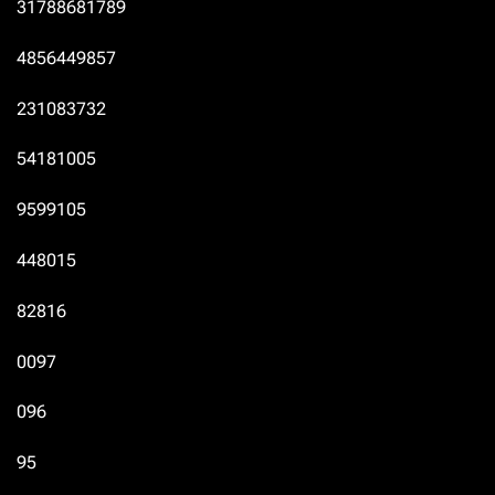
31788681789
4856449857
231083732
54181005
9599105
448015
82816
0097
096
95