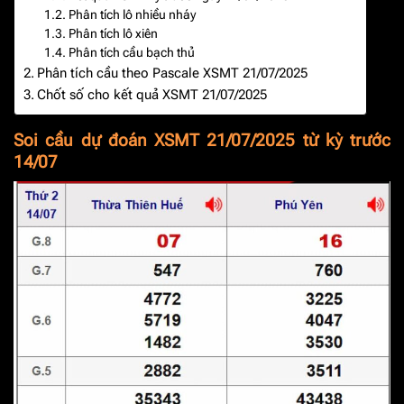
Phân tích lô nhiều nháy
Phân tích lô xiên
Phân tích cầu bạch thủ
Phân tích cầu theo Pascale XSMT 21/07/2025
Chốt số cho kết quả XSMT 21/07/2025
Soi cầu dự đoán XSMT 21/07/2025 từ kỳ trước
14/07