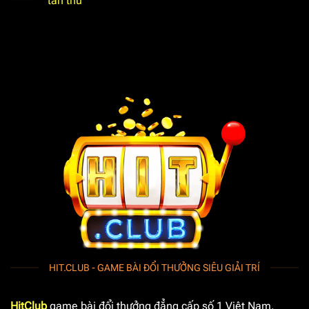
tân thủ
HIT.CLUB - GAME BÀI ĐỔI THƯỞNG SIÊU GIẢI TRÍ
HitClub
game bài đổi thưởng đẳng cấp số 1 Việt Nam.