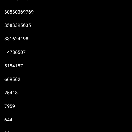
30530369769
3583395635
831624198
14786507
5154157
669562
25418
7959
644