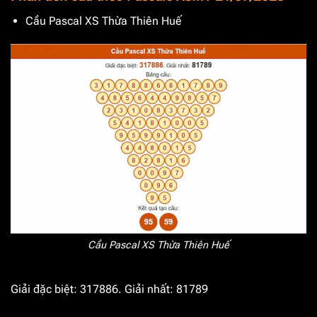
Cầu Pascal XS Thừa Thiên Huế
Cầu Pascal XS Thừa Thiên Huế
Giải đặc biệt: 317886. Giải nhất: 81789