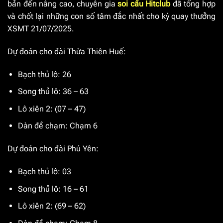
bản đến nâng cao, chuyên gia
soi cầu Hitclub
đã tổng hợp
và chốt lại những con số tâm đắc nhất cho kỳ quay thưởng
XSMT 21/07/2025.
Dự đoán cho đài Thừa Thiên Huế:
Bạch thủ lô: 26
Song thủ lô: 36 – 63
Lô xiên 2: (07 – 47)
Dàn đề chạm: Chạm 6
Dự đoán cho đài Phú Yên:
Bạch thủ lô: 03
Song thủ lô: 16 – 61
Lô xiên 2: (69 – 62)