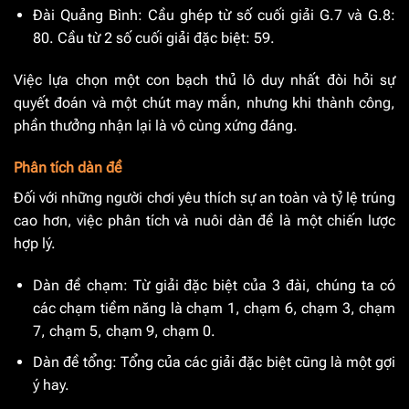
Đài Quảng Bình: Cầu ghép từ số cuối giải G.7 và G.8:
80. Cầu từ 2 số cuối giải đặc biệt: 59.
Việc lựa chọn một con bạch thủ lô duy nhất đòi hỏi sự
quyết đoán và một chút may mắn, nhưng khi thành công,
phần thưởng nhận lại là vô cùng xứng đáng.
Phân tích dàn đề
Đối với những người chơi yêu thích sự an toàn và tỷ lệ trúng
cao hơn, việc phân tích và nuôi dàn đề là một chiến lược
hợp lý.
Dàn đề chạm: Từ giải đặc biệt của 3 đài, chúng ta có
các chạm tiềm năng là chạm 1, chạm 6, chạm 3, chạm
7, chạm 5, chạm 9, chạm 0.
Dàn đề tổng: Tổng của các giải đặc biệt cũng là một gợi
ý hay.