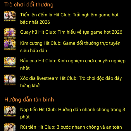
Trò chơi đổi thưởng
Tiến lên đếm lá Hit Club: Trải nghiệm game hot
bậc nhất 2026
Quay hũ Hit Club: Tìm hiểu về tựa game hot 2026
Kim cương Hit Club: Game đổi thưởng trực tuyến
siêu hấp dẫn
Bầu cua Hit Club: Kinh nghiệm chơi chuyên nghiệp
nhất
Xóc dĩa livestream Hit Club: Trò chơi độc đáo đầy
hứng khởi
Hướng dẫn tân binh
Nạp tiền Hit Club: Hướng dẫn nhanh chóng trong 3
phút
Rút tiền Hit Club: 3 bước nhanh chóng và an toàn