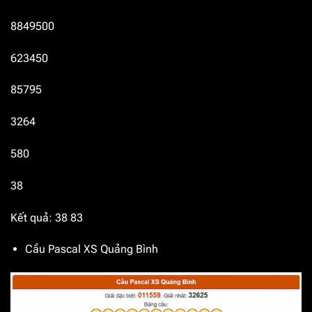
8849500
623450
85795
3264
580
38
Kết quả: 38 83
Cầu Pascal XS Quảng Bình