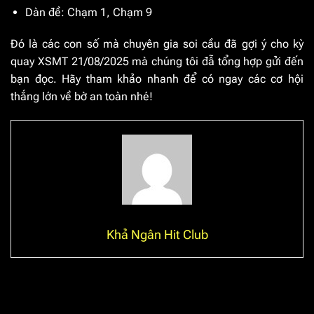
Dàn đề: Chạm 1, Chạm 9
Đó là các con số mà chuyên gia soi cầu đã gợi ý cho kỳ
quay XSMT 21/08/2025 mà chúng tôi đẫ tổng hợp gửi đến
bạn đọc. Hãy tham khảo nhanh để có ngay các cơ hội
thắng lớn về bờ an toàn nhé!
Khả Ngân Hit Club