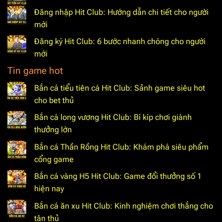
Đăng nhập Hit Club: Hướng dẫn chi tiết cho người
mới
Đăng ký Hit Club: 6 bước nhanh chóng cho người
mới
Tin game hot
Bắn cá tiểu tiên cá Hit Club: Sảnh game siêu hot
cho bet thủ
Bắn cá long vương Hit Club: Bí kíp chơi giành
thưởng lớn
Bắn cá Thần Rồng Hit Club: Khám phá siêu phẩm
cổng game
Bắn cá vàng H5 Hit Club: Game đổi thưởng số 1
hiện nay
Bắn cá ăn xu Hit Club: Kinh nghiệm chơi thắng cho
tân thủ