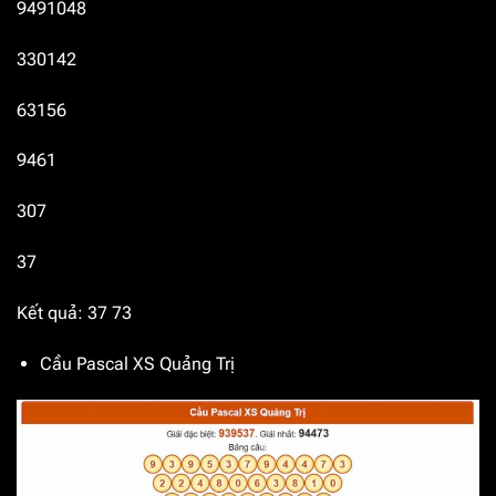
9491048
330142
63156
9461
307
37
Kết quả: 37 73
Cầu Pascal XS Quảng Trị