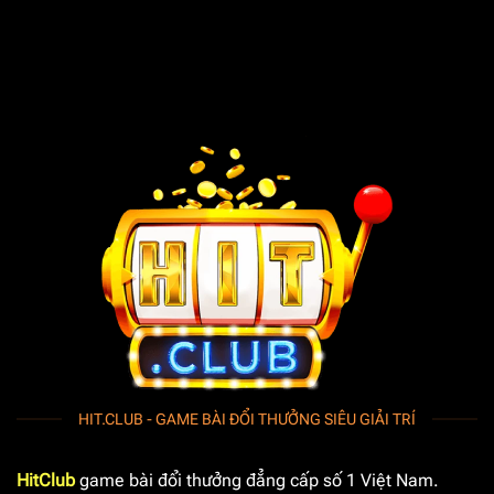
HIT.CLUB - GAME BÀI ĐỔI THƯỞNG SIÊU GIẢI TRÍ
HitClub
game bài đổi thưởng đẳng cấp số 1 Việt Nam.