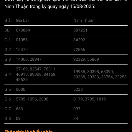
Ninh Thuận trong kỳ quay ngày 15/08/2025:
Giải
Gia Lai
Ninh Thuận
ĐB
673864
587261
G.1
01056
34292
G.2
15372
72566
G.3
14060, 28947
92329, 55869
27169, 82547, 76311,
19935, 30398, 68090,
G.4
46910, 89008, 84168,
80388, 20383, 33754, 23253
45629
G.5
0680
5233
G.6
5785, 1096, 2806
0179, 3795, 1819
G.7
683
097
G.8
09
34