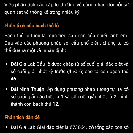
Việc phân tích các cặp lô thường về cùng nhau đòi hỏi sự
quan sát và thống kê trong nhiều kỳ.
Phân tí ch cầu bạch thủ lô
Bạch thủ lô luôn là mục tiêu săn đón của nhiều anh em.
Dựa vào các phương pháp soi cầu phổ biến, chúng ta có
thể đưa ra một vài nhận định:
Đài Gia Lai:
Cầu lô được ghép từ số cuối giải đặc biệt và
số cuối giải nhất kỳ trước (4 và 6) cho ta con bạch thủ
46
.
Đài Ninh Thuận:
Áp dụng phương pháp tương tự, ta có
số cuối giải đặc biệt là 1 và số cuối giải nhất là 2, hình
thành con bạch thủ
12
.
Phân tích dàn đề
Đài Gia Lai: Giải đặc biệt là 673864, có tổng các con số