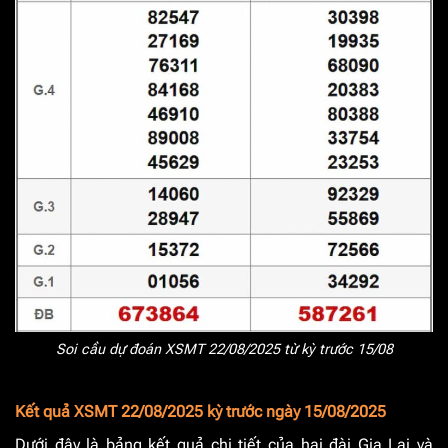
Soi cầu dự đoán XSMT 22/08/2025 từ kỳ trước 15/08
Kết quả XSMT 22/08/2025 kỳ trước ngày 15/08/2025
Dưới đây là bảng kết quả chi tiết của hai đài Gia Lai và