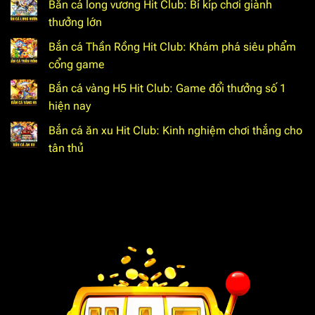
Bắn cá long vương Hit Club: Bí kíp chơi giành
thưởng lớn
Bắn cá Thần Rồng Hit Club: Khám phá siêu phẩm
cổng game
Bắn cá vàng H5 Hit Club: Game đổi thưởng số 1
hiện nay
Bắn cá ăn xu Hit Club: Kinh nghiệm chơi thắng cho
tân thủ