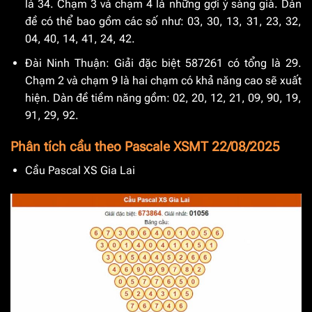
là 34. Chạm 3 và chạm 4 là những gợi ý sáng giá. Dàn
đề có thể bao gồm các số như: 03, 30, 13, 31, 23, 32,
04, 40, 14, 41, 24, 42.
Đài Ninh Thuận: Giải đặc biệt 587261 có tổng là 29.
Chạm 2 và chạm 9 là hai chạm có khả năng cao sẽ xuất
hiện. Dàn đề tiềm năng gồm: 02, 20, 12, 21, 09, 90, 19,
91, 29, 92.
Phân tích cầu theo Pascale XSMT 22/08/2025
Cầu Pascal XS Gia Lai