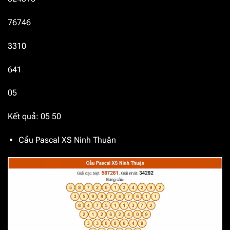
76746
3310
641
05
Kết quả: 05 50
Cầu Pascal XS Ninh Thuận