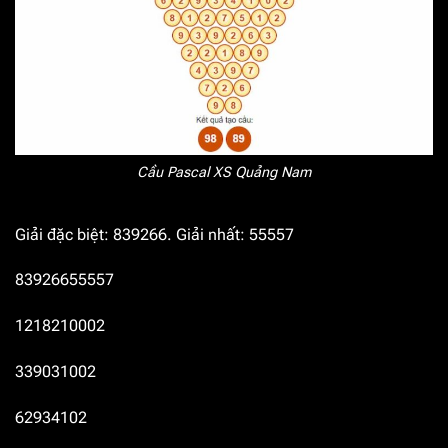
Cầu Pascal XS Quảng Nam
Giải đặc biệt: 839266. Giải nhất: 55557
83926655557
1218210002
339031002
62934102