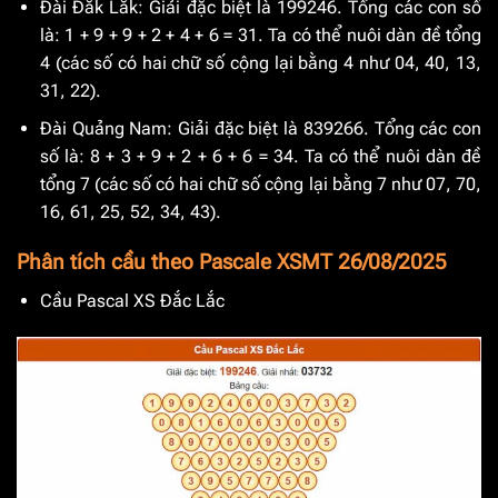
Đài Đắk Lắk: Giải đặc biệt là 199246. Tổng các con số
là: 1 + 9 + 9 + 2 + 4 + 6 = 31. Ta có thể nuôi dàn đề tổng
4 (các số có hai chữ số cộng lại bằng 4 như 04, 40, 13,
31, 22).
Đài Quảng Nam: Giải đặc biệt là 839266. Tổng các con
số là: 8 + 3 + 9 + 2 + 6 + 6 = 34. Ta có thể nuôi dàn đề
tổng 7 (các số có hai chữ số cộng lại bằng 7 như 07, 70,
16, 61, 25, 52, 34, 43).
Phân tích cầu theo Pascale XSMT 26/08/2025
Cầu Pascal XS Đắc Lắc