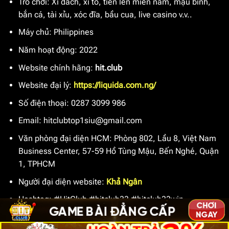
Trò chơi: Xì dách, xì tố, tiến lên miền nam, mậu binh,
bắn cá, tài xỉu, xóc đĩa, bầu cua, live casino v.v..
Máy chủ: Philippines
Năm hoạt động: 2022
Website chính hãng:
hit.club
Website đại lý:
https://liquida.com.ng/
Số điện thoại:
0287 3099 986
Email:
hitclubtop1siu@gmail.com
Văn phòng đại diện HCM:
Phòng 802, Lầu 8, Việt Nam
Business Center, 57-59 Hồ Tùng Mậu, Bến Nghé, Quận
1, TPHCM
Người đại diện website:
Khả Ngân
Hashtag:
#HitClub #hitclub33 #hitclub33win