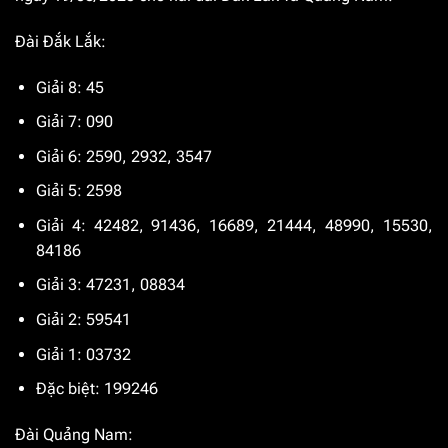
Đài Đắk Lắk:
Giải 8: 45
Giải 7: 090
Giải 6: 2590, 2932, 3547
Giải 5: 2598
Giải 4: 42482, 91436, 16689, 21444, 48990, 15530,
84186
Giải 3: 47231, 08834
Giải 2: 59541
Giải 1: 03732
Đặc biệt: 199246
Đài Quảng Nam: