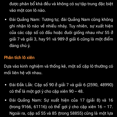
được phân bổ khá đều và không có sự tập trung đặc biệt
vào một con lô nào.
Đài Quảng Nam: Tương tự, đài Quảng Nam cũng không
ghi nhận lô nào về nhiều nháy. Tuy nhiên, sự xuất hiện
của các cặp số có đầu hoặc đuôi giống nhau như 55 ở
giải 7 và giải 3, hay 91 và 989 ở giải 6 cũng là một điểm
đáng chú ý.
Phân tích lô xiên
Dựa vào kinh nghiệm và thống kê, một số cặp lô thường có
mối liên hệ với nhau.
Đài Đắk Lắk: Cặp số 90 ở giải 7 và giải 6 (2590, 48990)
có thể là một gợi ý cho cặp xiên 90 – 48.
Đài Quảng Nam: Sự xuất hiện của 17 (giải 8) và 16
(trong 9166, 61116) có thể gợi ý cho cặp xiên 16 – 17.
Ngoài ra, cặp số 55 và 85 (trong 58855) cũng là một lựa