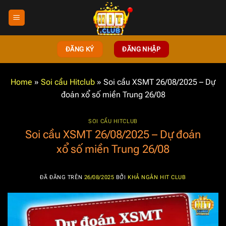
Chuyển
đến
nội
dung
ĐĂNG KÝ
ĐĂNG NHẬP
Home
»
Soi cầu Hitclub
»
Soi cầu XSMT 26/08/2025 – Dự
đoán xổ số miền Trung 26/08
SOI CẦU HITCLUB
Soi cầu XSMT 26/08/2025 – Dự đoán
xổ số miền Trung 26/08
ĐÃ ĐĂNG TRÊN
26/08/2025
BỞI
KHẢ NGÂN HIT CLUB