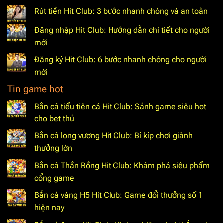
Rút tiền Hit Club: 3 bước nhanh chóng và an toàn
Đăng nhập Hit Club: Hướng dẫn chi tiết cho người
mới
Đăng ký Hit Club: 6 bước nhanh chóng cho người
mới
Tin game hot
Bắn cá tiểu tiên cá Hit Club: Sảnh game siêu hot
cho bet thủ
Bắn cá long vương Hit Club: Bí kíp chơi giành
thưởng lớn
Bắn cá Thần Rồng Hit Club: Khám phá siêu phẩm
cổng game
Bắn cá vàng H5 Hit Club: Game đổi thưởng số 1
hiện nay