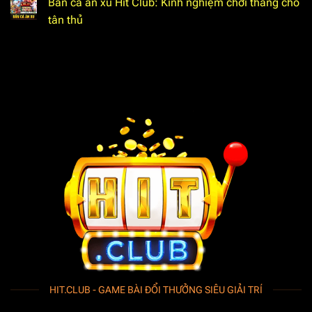
Bắn cá ăn xu Hit Club: Kinh nghiệm chơi thắng cho
tân thủ
HIT.CLUB - GAME BÀI ĐỔI THƯỞNG SIÊU GIẢI TRÍ