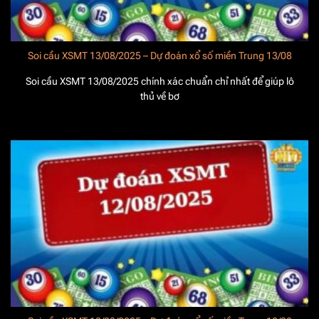
Soi cầu XSMT 13/08/2025 – Dự đoán xổ số miền Trung 13/08
Soi cầu XSMT 13/08/2025 chính xác chuẩn chỉ nhất để giúp lô
thủ về bơ