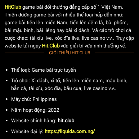
HitClub
game bài đổi thưởng đẳng cấp số 1 Việt Nam.
Thiên đường game bài với nhiều thể loại hấp dẫn như:
game bài tiến lên miền Nam, tiến lên đếm lá, bài phỏm,
bài mậu binh, bài liêng hay bài xì dách. Và các trò chơi cá
cược khác: tài xỉu live, xóc đĩa live, live casino v.v.. Truy cập
website tải ngay
Hit.Club
vừa giải trí vừa rinh thưởng về.
GIỚI THIỆU HIT CLUB
Thể loại: Game bài trực tuyến
Trò chơi: Xì dách, xì tố, tiến lên miền nam, mậu binh,
bắn cá, tài xỉu, xóc đĩa, bầu cua, live casino v.v..
Máy chủ: Philippines
Năm hoạt động: 2022
Website chính hãng:
hit.club
Website đại lý:
https://liquida.com.ng/