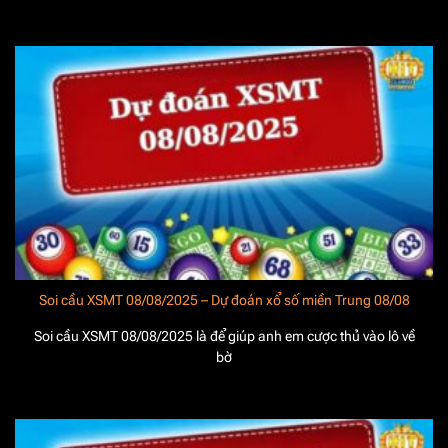
Soi cầu XSMT 08/08/2025 – Dự đoán xổ số miền Trung 08/08
Soi cầu XSMT 08/08/2025 là để giúp anh em cược thủ vào lô về
bờ