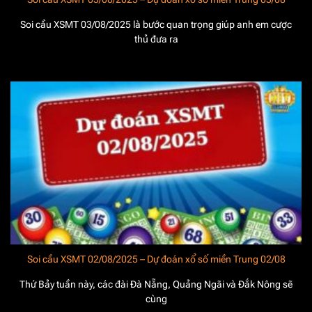
Soi cầu XSMT 03/08/2025 là bước quan trọng giúp anh em cược
thủ đưa ra
Soi cầu XSMT 02/08/2025 – Dự đoán xổ số miền Trung 02/08
Thứ Bảy tuần này, các đài Đà Nẵng, Quảng Ngãi và Đắk Nông sẽ
cùng