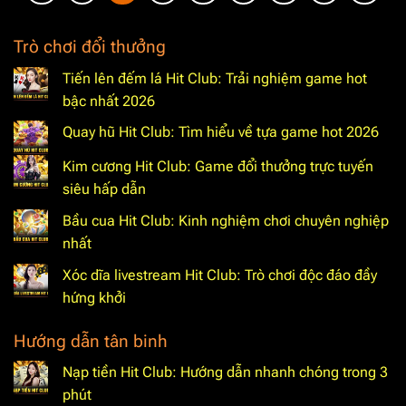
Trò chơi đổi thưởng
Tiến lên đếm lá Hit Club: Trải nghiệm game hot
bậc nhất 2026
Quay hũ Hit Club: Tìm hiểu về tựa game hot 2026
Kim cương Hit Club: Game đổi thưởng trực tuyến
siêu hấp dẫn
Bầu cua Hit Club: Kinh nghiệm chơi chuyên nghiệp
nhất
Xóc dĩa livestream Hit Club: Trò chơi độc đáo đầy
hứng khởi
Hướng dẫn tân binh
Nạp tiền Hit Club: Hướng dẫn nhanh chóng trong 3
phút